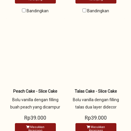
diatasnya
Bandingkan
Bandingkan
Peach Cake - Slice Cake
Talas Cake - Slice Cake
Bolu vanilla dengan filling
Bolu vanilla dengan filling
buah peach yang dicampur
talas dua layer didecor
dengan fresh cream dan
dengan chocolate hias
Rp39.000
Rp39.000
dicover dengan fresh cream
Masukkan
Masukkan
dan hiasan buah segar
Keranjang
Keranjang