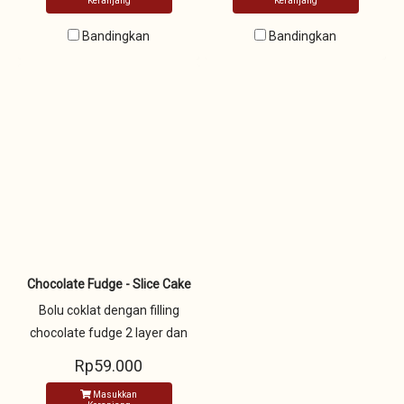
Keranjang
Keranjang
cherries
Bandingkan
Bandingkan
Chocolate Fudge - Slice Cake
Bolu coklat dengan filling
chocolate fudge 2 layer dan
dicover dgn fresh crem
Rp59.000
chocolate dan disiram dengan
Masukkan
chocolate glaze serta hiasan