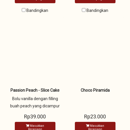
coklat diatasnya
Bandingkan
Bandingkan
Passion Peach - Slice Cake
Choco Piramida
Bolu vanilla dengan filling
buah peach yang dicampur
dengan fresh cream dan
Rp39.000
Rp23.000
dicover dengan fresh cream
Masukkan
Masukkan
dan hiasan buah segar
Keranjang
Keranjang