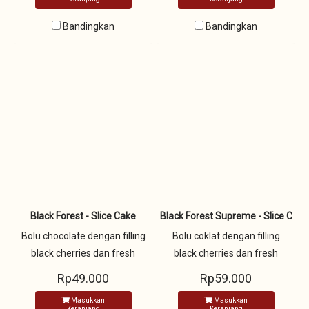
diatasnya
Bandingkan
Bandingkan
Black Forest - Slice Cake
Black Forest Supreme - Slice Cake
Bolu chocolate dengan filling
Bolu coklat dengan filling
black cherries dan fresh
black cherries dan fresh
cream 2 layer didecor degan
cream 1 layer dan filling
Rp49.000
Rp59.000
chocolate serut dan buah
chocolate fudge 1 layer dan
Masukkan
Masukkan
cherry
didecor dengan white
Keranjang
Keranjang