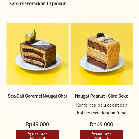
Kami menemukan 11 produk
Sea Salt Caramel Nougat Choco - Slice Cake
Nougat Peanut - Slice Cake
Kombinasi bolu coklat dan
bolu mocca dengan filling
butter cream dan coklat
Rp49.000
Rp49.000
ganache, dicover penuh
Masukkan
Masukkan
dengan kacang nougat dan
Keranjang
Keranjang