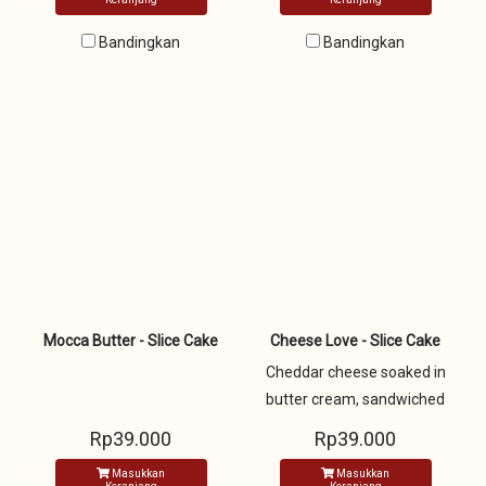
chocolate serut
Bandingkan
Bandingkan
Mocca Butter - Slice Cake
Cheese Love - Slice Cake
Cheddar cheese soaked in
butter cream, sandwiched
with two layers of vanilla
Rp39.000
Rp39.000
sponge cake and decorated
Masukkan
Masukkan
with cheddar cheese and red